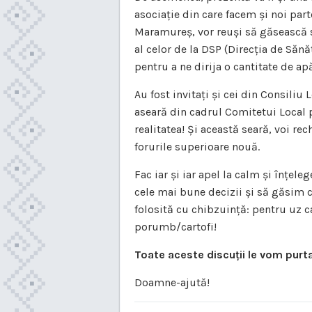
asociație din care facem și noi part
Maramureș, vor reuși să găsească 
al celor de la DSP (Direcția de Săn
pentru a ne dirija o cantitate de ap
Au fost invitați și cei din Consiliu
aseară din cadrul Comitetui Local pe
realitatea! Și această seară, voi r
forurile superioare nouă.
Fac iar și iar apel la calm și înțel
cele mai bune decizii și să găsim c
folosită cu chibzuință: pentru uz c
porumb/cartofi!
Toate aceste discuții le vom purta 
Doamne-ajută!