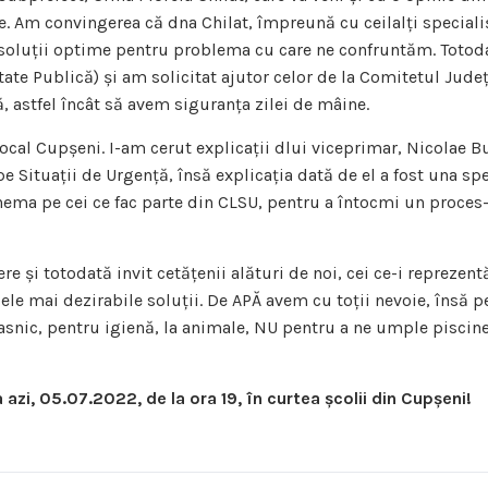
e. Am convingerea că dna Chilat, împreună cu ceilalți specialiș
soluții optime pentru problema cu care ne confruntăm. Totoda
ătate Publică) și am solicitat ajutor celor de la Comitetul Jude
ă, astfel încât să avem siguranța zilei de mâine.
 Local Cupșeni. I-am cerut explicații dlui viceprimar, Nicolae 
 Situații de Urgență, însă explicația dată de el a fost una spe
echema pe cei ce fac parte din CLSU, pentru a întocmi un proces
egere și totodată invit cetățenii alături de noi, cei ce-i repre
ele mai dezirabile soluții. De APĂ avem cu toții nevoie, însă p
asnic, pentru igienă, la animale, NU pentru a ne umple piscinel
azi, 05.07.2022, de la ora 19, în curtea școlii din Cupșeni!