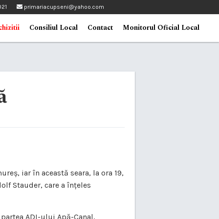
021
primariacupseni@yahoo.com
hizitii
Consiliul Local
Contact
Monitorul Oficial Local
ă
eș, iar în această seara, la ora 19,
olf Stauder, care a înțeles
n partea ADI-ului Apă-Canal,