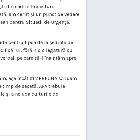
ti din cadrul Prefecturii
tă, am cerut și un punct de vedere
țean pentru Situații de Urgență,
Bude pentru lipsa de la ședința de
cifică lui, fără nicio legătură cu
-verbal, pe care să-l înaintăm spre
zentăm, așa încât #ÎMPREUNĂ să luam
e timp de secetă, APA trebuie
e și a ne uda culturile de