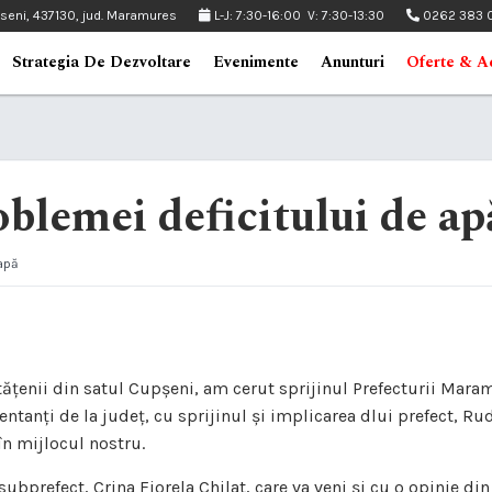
pseni, 437130, jud. Maramures
L-J: 7:30-16:00 V: 7:30-13:30
0262 383 
Strategia De Dezvoltare
Evenimente
Anunturi
Oferte & Ac
blemei deficitului de ap
 apă
țenii din satul Cupșeni, am cerut sprijinul Prefecturii Maramur
tanți de la județ, cu sprijinul și implicarea dlui prefect, Rud
în mijlocul nostru.
ubprefect, Crina Fiorela Chilat, care va veni și cu o opinie di