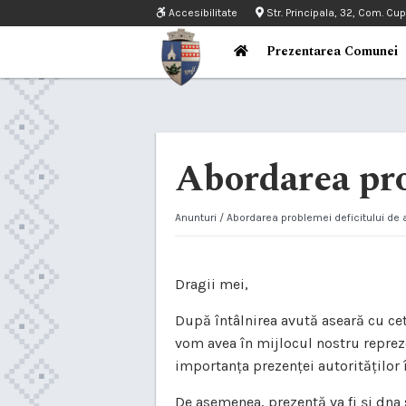
Accesibilitate
Str. Principala, 32, Com. Cu
Prezentarea Comunei
Abordarea pro
Anunturi
/ Abordarea problemei deficitului de
Dragii mei,
După întâlnirea avută aseară cu cetă
vom avea în mijlocul nostru reprezen
importanța prezenței autorităților 
De asemenea, prezentă va fi și dna s