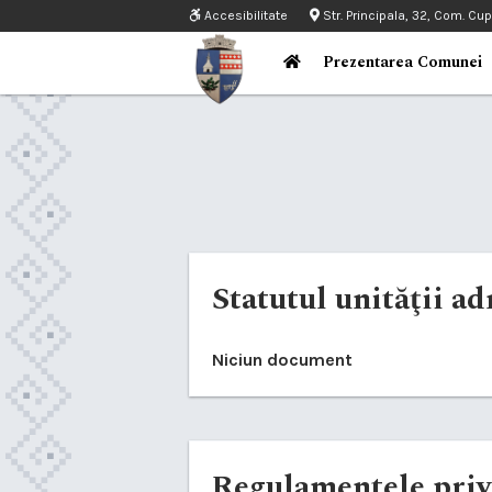
Accesibilitate
Str. Principala, 32, Com. Cu
Prezentarea Comunei
Statutul unităţii ad
Niciun document
Regulamentele priv