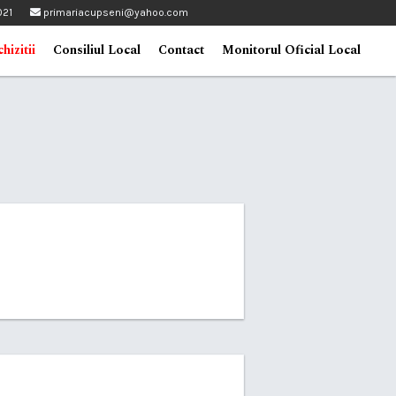
021
primariacupseni@yahoo.com
hizitii
Consiliul Local
Contact
Monitorul Oficial Local