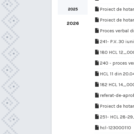
Proiect de hotar
2025
Proiect de hotar
2026
Proces verbal d
241- P.V. 30 iu
180 HCL 12_00
240 - proces v
HCL 11 din 20.0
182 HCL 14_00
referat-de-apro
Proiect de hotar
251- HCL 28-2
hcl-123000110