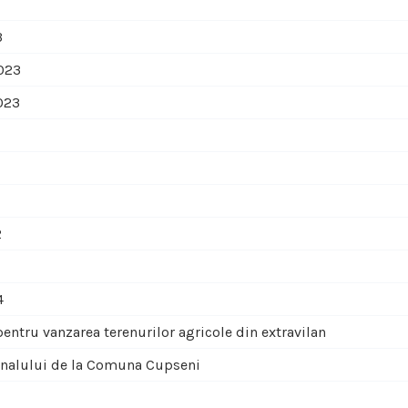
3
023
023
2
4
pentru vanzarea terenurilor agricole din extravilan
rsonalului de la Comuna Cupseni