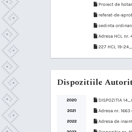
Proiect de hotar
referat-de-apro
sedinta ordina
Adresa HCL nr. 4
227 HCL 19-24
Dispozitiile Autorit
DISPOZITIA 14
2020
Adresa nr. 1663
2021
Adresa de inaint
2022
Dispozitia nr. 4
2023