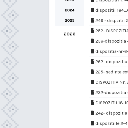
dispozitii 164
2024
246 - dispziti
2025
252- DISPOZIT
2026
236-dispozitia
dispozitia-nr-6
262- dispoziti
225- sedinta ex
DISPOZITIA Nr. 
232-dispoziti
DISPOZITII 18-
242- dispoziti
dispozitiile 2