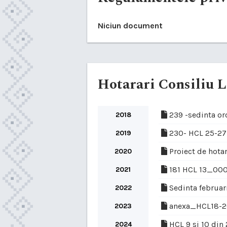
Niciun document
Hotarari Consiliu L
239 -sedinta o
2018
230- HCL 25-2
2019
Proiect de hotar
2020
181 HCL 13_000
2021
Sedinta februar
2022
anexa_HCL18-20
2023
HCL 9 si 10 din
2024