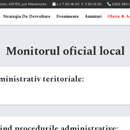
pseni, 437130, jud. Maramures
L-J: 7:30-16:00 V: 7:30-13:30
0262 383 
Strategia De Dezvoltare
Evenimente
Anunturi
Oferte & Ac
Monitorul oficial local
ministrativ teritoriale:
ind procedurile administrative: