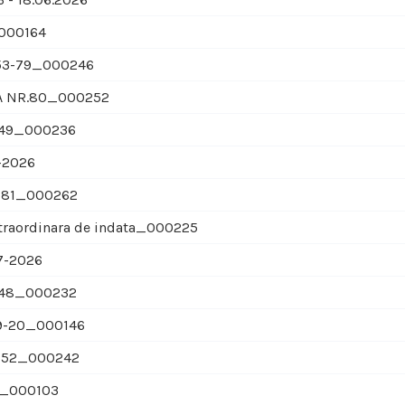
_000164
i 53-79_000246
IA NR.80_000252
 49_000236
-2026
a 81_000262
traordinara de indata_000225
7-2026
a 48_000232
19-20_000146
a 52_000242
-4_000103