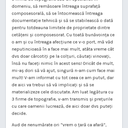
domeniu, să remăsoare întreaga suprafață
composesorală, să se întocmească întreaga
documentație tehnică și să se stabilească o dată
pentru totdeauna limitele de proprietate dintre
cetățeni și composesorat. Cu toată bunăvoința ce
o am și cu întreaga afecțiune ce v-o port, mă văd
neputincioasă în a face mai mult, atâta vreme cât
dvs doar cârcotiți pe la colțuri, căutați vinovați,
însă nu faceți nimic în acest sens! Oricât de mult,
mi-aș dori să vă ajut, singură n-am cum face mai
mult! V-am informat cu tot ceea ce am putut, dar
de aici va trebui să vă implicați și să se
materializeze cele discutate. Am luat legătura cu
3 firme de topografie, v-am transmis și prețurile
cu care oamenii lucrează, de aici doar dvs puteți
decide.
Aud de nenumărate ori “vrem o țară ca afară”,