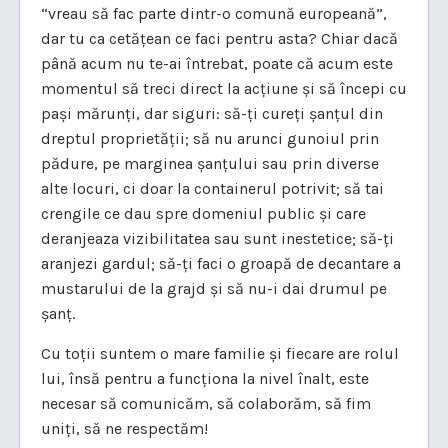
“vreau să fac parte dintr-o comună europeană”,
dar tu ca cetățean ce faci pentru asta? Chiar dacă
până acum nu te-ai întrebat, poate că acum este
momentul să treci direct la acțiune și să începi cu
pași mărunți, dar siguri: să-ți cureți șanțul din
dreptul proprietății; să nu arunci gunoiul prin
pădure, pe marginea șanțului sau prin diverse
alte locuri, ci doar la containerul potrivit; să tai
crengile ce dau spre domeniul public și care
deranjeaza vizibilitatea sau sunt inestetice; să-ți
aranjezi gardul; să-ți faci o groapă de decantare a
mustarului de la grajd și să nu-i dai drumul pe
șanț.
Cu toții suntem o mare familie și fiecare are rolul
lui, însă pentru a funcționa la nivel înalt, este
necesar să comunicăm, să colaborăm, să fim
uniți, să ne respectăm!