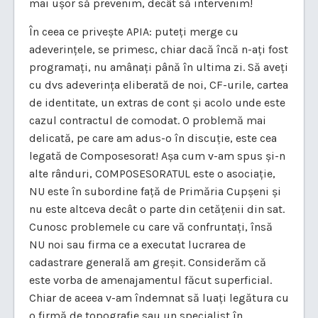
mai ușor să prevenim, decât să intervenim!
În ceea ce privește APIA: puteți merge cu
adeverințele, se primesc, chiar dacă încă n-ați fost
programați, nu amânați până în ultima zi. Să aveți
cu dvs adeverința eliberată de noi, CF-urile, cartea
de identitate, un extras de cont și acolo unde este
cazul contractul de comodat. O problemă mai
delicată, pe care am adus-o în discuție, este cea
legată de Composesorat! Așa cum v-am spus și-n
alte rânduri, COMPOSESORATUL este o asociație,
NU este în subordine față de Primăria Cupșeni și
nu este altceva decât o parte din cetățenii din sat.
Cunosc problemele cu care vă confruntați, însă
NU noi sau firma ce a executat lucrarea de
cadastrare generală am greșit. Considerăm că
este vorba de amenajamentul făcut superficial.
Chiar de aceea v-am îndemnat să luați legătura cu
o firmă de topografie sau un specialist în