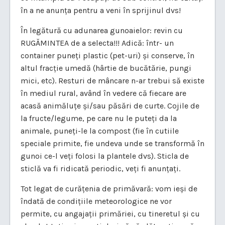
în a ne anunța pentru a veni în sprijinul dvs!
În legătură cu adunarea gunoaielor: revin cu
RUGĂMINTEA de a selecta!!! Adică: într- un
container puneți plastic (pet-uri) și conserve, în
altul fracție umedă (hârtie de bucătărie, pungi
mici, etc). Resturi de mâncare n-ar trebui să existe
în mediul rural, având în vedere că fiecare are
acasă animăluțe și/sau păsări de curte. Cojile de
la fructe/legume, pe care nu le puteți da la
animale, puneți-le la compost (fie în cutiile
speciale primite, fie undeva unde se transformă în
gunoi ce-l veți folosi la plantele dvs). Sticla de
sticlă va fi ridicată periodic, veți fi anunțați.
Tot legat de curățenia de primăvară: vom ieși de
îndată de condițiile meteorologice ne vor
permite, cu angajații primăriei, cu tineretul și cu