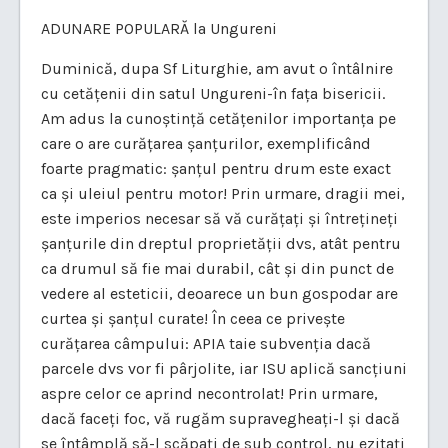
ADUNARE POPULARĂ la Ungureni
Duminică, dupa Sf Liturghie, am avut o întâlnire
cu cetățenii din satul Ungureni-în fața bisericii.
Am adus la cunoștință cetățenilor importanța pe
care o are curățarea șanțurilor, exemplificând
foarte pragmatic: șanțul pentru drum este exact
ca și uleiul pentru motor! Prin urmare, dragii mei,
este imperios necesar să vă curățați și întrețineți
șanțurile din dreptul proprietății dvs, atât pentru
ca drumul să fie mai durabil, cât și din punct de
vedere al esteticii, deoarece un bun gospodar are
curtea și șanțul curate! În ceea ce privește
curățarea câmpului: APIA taie subvenția dacă
parcele dvs vor fi pârjolite, iar ISU aplică sancțiuni
aspre celor ce aprind necontrolat! Prin urmare,
dacă faceți foc, vă rugăm supravegheați-l și dacă
se întâmplă să-l scăpați de sub control, nu ezitați