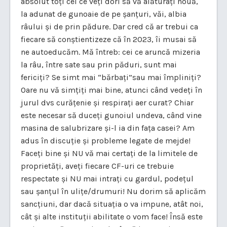
absolut toți cei ce veți dori să vă alăturați nouă,
la adunat de gunoaie de pe șanțuri, văi, albia
râului și de prin pădure. Dar cred că ar trebui ca
fiecare să conștientizeze că în 2023, îi musai să
ne autoeducăm. Mă întreb: cei ce aruncă mizeria
la râu, între sate sau prin păduri, sunt mai
fericiți? Se simt mai “bărbați”sau mai împliniți?
Oare nu vă simțiți mai bine, atunci când vedeți în
jurul dvs curățenie și respirați aer curat? Chiar
este necesar să duceți gunoiul undeva, când vine
masina de salubrizare și-l ia din fața casei? Am
adus în discuție și probleme legate de mejde!
Faceți bine și NU vă mai certați de la limitele de
proprietăți, aveți fiecare CF-uri ce trebuie
respectate și NU mai intrați cu gardul, podețul
sau șanțul în ulițe/drumuri! Nu dorim să aplicăm
sancțiuni, dar dacă situația o va impune, atât noi,
cât și alte instituții abilitate o vom face! Însă este