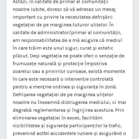
Astăzi, în calitate de primar al comunității
noastre iubite, doresc să vă adresez un mesaj
important cu privire la necesitatea defrișării
vegetației de pe marginea tuturor ulițelor. În
calitate de administrator/primar al comunității,
am responsabilitatea de a mă asigura că mediul
în care trăim este unul sigur, curat și estetic
plăcut. Deși vegetația ne poate oferi o senzație de
frumusețe naturală și protecție împotriva
soarelui sau a privirilor curioase, există momente
în care este necesară o intervenție controlată
pentru a menține ordinea și siguranța în zonă.
Defrișarea vegetației de pe marginea ulițelor
noastre nu înseamnă distrugerea mediului, ci mai
degrabă reglementarea și îngrijirea acestuia. Prin
eliminarea vegetației în exces, facilităm
vizibilitatea și siguranța participanților la trafic,
prevenind astfel accidentele rutiere și asigurând o