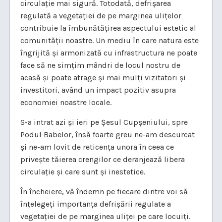
circulație mai sigură. Totodată, defrișarea
regulată a vegetației de pe marginea ulițelor
contribuie la îmbunătățirea aspectului estetic al
comunității noastre. Un mediu în care natura este
îngrijită și armonizată cu infrastructura ne poate
face să ne simțim mândri de locul nostru de
acasă și poate atrage și mai mulți vizitatori și
investitori, având un impact pozitiv asupra
economiei noastre locale.
S-a intrat azi și ieri pe Șesul Cupșeniului, spre
Podul Babelor, însă foarte greu ne-am descurcat
și ne-am lovit de reticența unora în ceea ce
privește tăierea crengilor ce deranjează libera
circulație și care sunt și inestetice.
În încheiere, vă îndemn pe fiecare dintre voi să
înțelegeți importanța defrișării regulate a
vegetației de pe marginea uliței pe care locuiți.