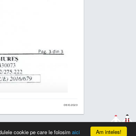
09.10.2023
Am inteles!
dulele cookie pe care le folosim
aici