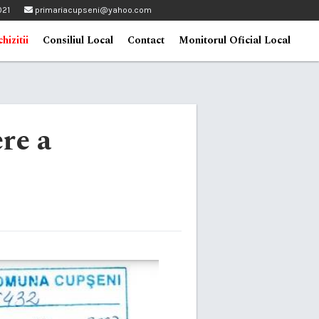
021
primariacupseni@yahoo.com
hizitii
Consiliul Local
Contact
Monitorul Oficial Local
re a