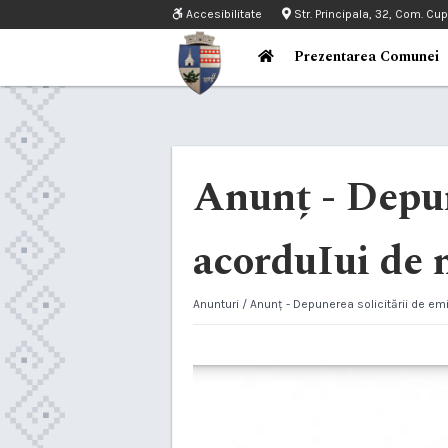
Accesibilitate
Str. Principala, 32, Com. Cu
Prezentarea Comunei
Anunț - Depun
acorduIui de
Anunturi
/ Anunț - Depunerea solicitării de em