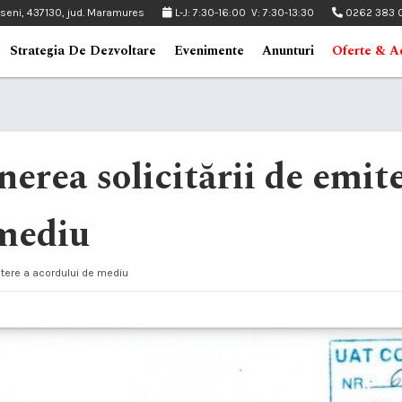
pseni, 437130, jud. Maramures
L-J: 7:30-16:00 V: 7:30-13:30
0262 383 
Strategia De Dezvoltare
Evenimente
Anunturi
Oferte & Ac
erea solicitării de emite
 mediu
itere a acorduIui de mediu