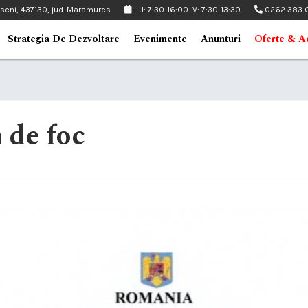
pseni, 437130, jud. Maramures
L-J: 7:30-16:00 V: 7:30-13:30
0262 383 
Strategia De Dezvoltare
Evenimente
Anunturi
Oferte & Ac
 de foc