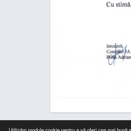
Utilizăm module cookie pentru a vă oferi cea mai bună e