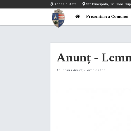
Accesibilitate
Str. Principala, 32, Com. Cu
Prezentarea Comunei
Anunț - Lemn
Anunturi
/ Anunț - Lemn de foc