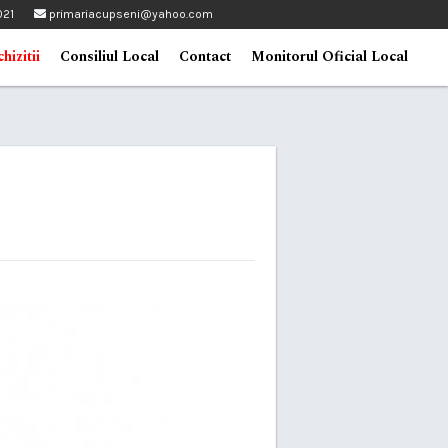
021
primariacupseni@yahoo.com
hizitii
Consiliul Local
Contact
Monitorul Oficial Local