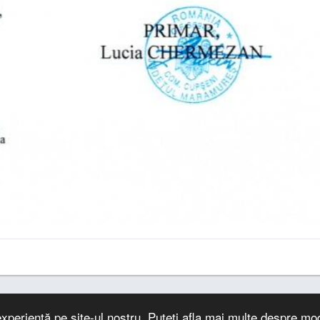
xperiență pe site-ul nostru. Puteți afla mai multe despre mo