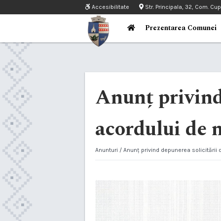
Accesibilitate
Str. Principala, 32, Com. Cu
Prezentarea Comunei
Anunț privind
acordului de 
Anunturi
/ Anunț privind depunerea solicitării