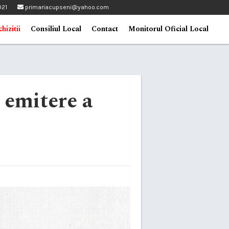
021
primariacupseni@yahoo.com
hizitii
Consiliul Local
Contact
Monitorul Oficial Local
 emitere a