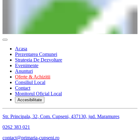
Acasa
Prezentarea Comunei
Strategia De Dezvoltare
Evenimente
Anunturi
Oferte & Achizitii
Consiliul Local
Contact
Monitorul Oficial Local
Accesibilitate
Str. Principala, 32, Com. Cupseni, 437130, jud. Maramures
0262 383 021
contact@primaria-cupseni.ro