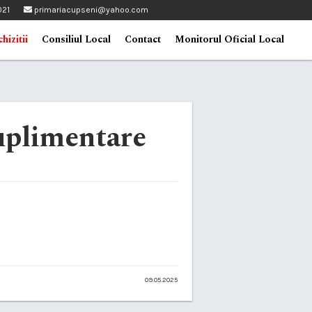
021
primariacupseni@yahoo.com
hizitii
Consiliul Local
Contact
Monitorul Oficial Local
suplimentare
09.05.2025