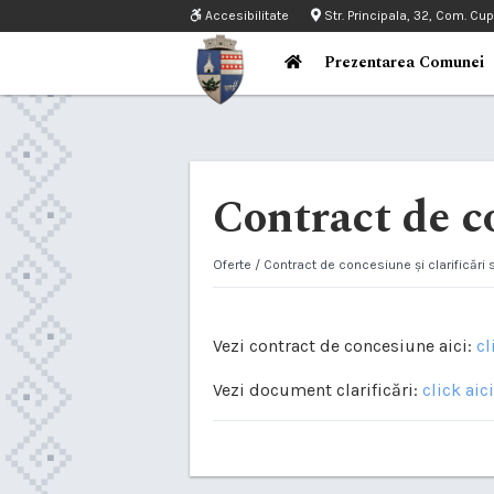
Accesibilitate
Str. Principala, 32, Com. Cu
Prezentarea Comunei
Contract de c
Oferte
/ Contract de concesiune și clarificări
Vezi contract de concesiune aici:
cl
Vezi document clarificări:
click aici