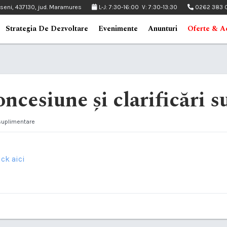
pseni, 437130, jud. Maramures
L-J: 7:30-16:00 V: 7:30-13:30
0262 383 
Strategia De Dezvoltare
Evenimente
Anunturi
Oferte & Ac
oncesiune și clarificări 
 suplimentare
ick aici