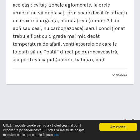
aceleași: evitați zonele aglomerate, la orele
amiezii nu vă deplasați prin soare decât în situații
de maximă urgență, hidratați-vă (minim 2 l de
apă sau ceai, nu carbogazoase), aerul condiționat
trebuie fixat cu 5 grade mai mic decât
temperatura de afară, ventilatoarele pe care le
folosiți să nu “bată” direct pe dumneavoastră,
acoperiți-vă capul (pălării, baticuri, etc)!
04.07.2022
Utilizăm module cookie pentru a vă oferi cea mai bună
Am inteles!
experiență pe site-ul nostru. Puteți afla mai multe despre
modulele cookie pe care le folosim
aici
© Copyright 2026. Toate drepturile rezervate