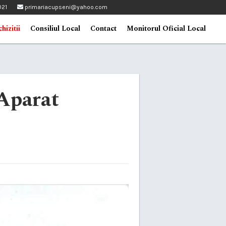
021
primariacupseni@yahoo.com
hizitii
Consiliul Local
Contact
Monitorul Oficial Local
 Aparat