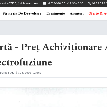
pseni, 437130, jud. Maramures
L-J: 7:30-16:00 V: 7:30-13:30
0262 383 
Strategia De Dezvoltare
Evenimente
Anunturi
Oferte & Ac
ertă - Preț Achiziționare
ectrofuziune
 Aparat Sudură Cu Electrofuziune