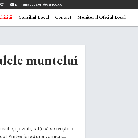
021
primariacupseni@yahoo.com
hizitii
Consiliul Local
Contact
Monitorul Oficial Local
oalele muntelui
li și joviali, iată că se ivește o
 Pintea își aduna voinicii....