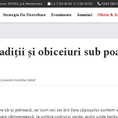
pseni, 437130, jud. Maramures
L-J: 7:30-16:00 V: 7:30-13:30
0262 383 
Strategia De Dezvoltare
Evenimente
Anunturi
Oferte & Ac
adiții și obiceiuri sub p
sub poalele muntelui Șatra"
să-și petreacă, iar cum noi cei din Țara Lăpușului suntem vese
toare câmpenească, la umbra codrului verde, acolo unde haiducul