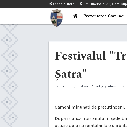
Accesibilitate
Str. Principala, 32, Com. Cu
Prezentarea Comunei
Festivalul "Tr
Șatra"
Evenimente
/ Festivalul "Tradiții și obiceiuri 
Oameni minunați de pretutindeni,
După muncă, românului îi șade bine 
ocazie de-a ne reîntâlni la o sărbă