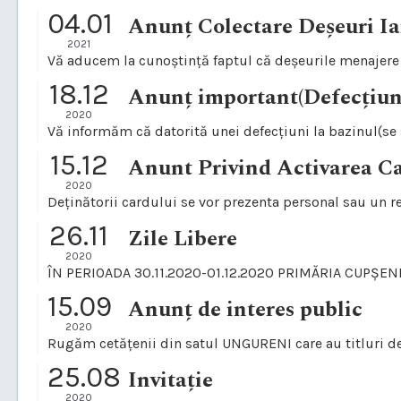
04.01
Anunț Colectare Deșeuri I
2021
Vă aducem la cunoștință faptul că deșeurile menajere se
18.12
Anunț important(Defecțiuni
2020
15.12
Anunt Privind Activarea C
2020
26.11
Zile Libere
2020
ÎN PERIOADA 30.11.2020-01.12.2020 PRIMĂRIA CUPȘE
15.09
Anunț de interes public
2020
25.08
Invitație
2020