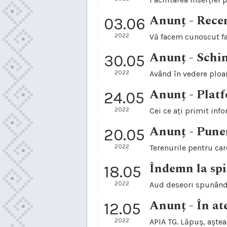
Anunț - Rece
03.06
2022
Vă facem cunoscut fap
Anunț - Schi
30.05
2022
Având în vedere ploai
Anunț - Platf
24.05
2022
Cei ce ați primit inf
Anunț - Puner
20.05
2022
Terenurile pentru care 
Îndemn la spir
18.05
2022
Aud deseori spunându-
Anunț - În at
12.05
2022
APIA TG. Lăpuș, așteap