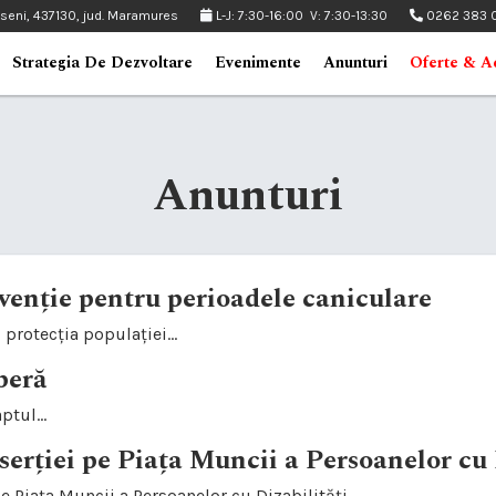
pseni, 437130, jud. Maramures
L-J: 7:30-16:00 V: 7:30-13:30
0262 383 
Strategia De Dezvoltare
Evenimente
Anunturi
Oferte & Ac
Anunturi
venție pentru perioadele caniculare
rotecția populației...
beră
tul...
serției pe Piața Muncii a Persoanelor cu 
 pe Piața Muncii a Persoanelor cu Dizabilități