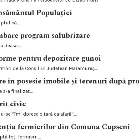
nsământul Populației
tul că...
mbare program salubrizare
a deasă...
orme pentru depozitare gunoi
ormări de la Consiliul Județean Maramureș...
e în posesie imobile și terenuri după pro
s-a finalizat...
it civic
se “îmi doresc o țară ca afară”...
enția fermierilor din Comuna Cupșeni
tă toți fermierii...