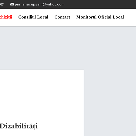
021
primariacupseni@yahoo.com
hizitii
Consiliul Local
Contact
Monitorul Oficial Local
Dizabilități