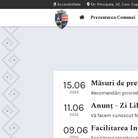
Accesibilitate
Str. Principala, 32, Com. Cu
Prezentarea Comunei
Măsuri de pre
15.06
2022
Recomandări privind p
Anunț - Zi Li
11.06
2022
Vă facem cunoscut fap
Facilitarea In
09.06
2022
Facilitarea Inserției